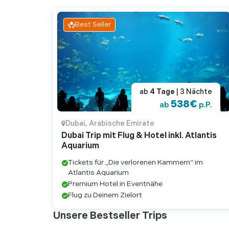
Best Seller
ab
4
Tage
| 3
Nächte
538
€
ab
p.P.
Dubai
,
Arabische Emirate
Dubai Trip mit Flug & Hotel inkl. Atlantis
Aquarium
Tickets für „Die verlorenen Kammern“ im
Atlantis Aquarium
Premium Hotel in Eventnähe
Flug zu Deinem Zielort
Unsere Bestseller Trips