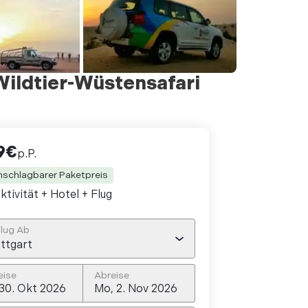
Wildtier-Wüstensafari
9
€
p.P.
nschlagbarer Paketpreis
ktivität + Hotel
+ Flug
lug Ab
ttgart
eise
Abreise