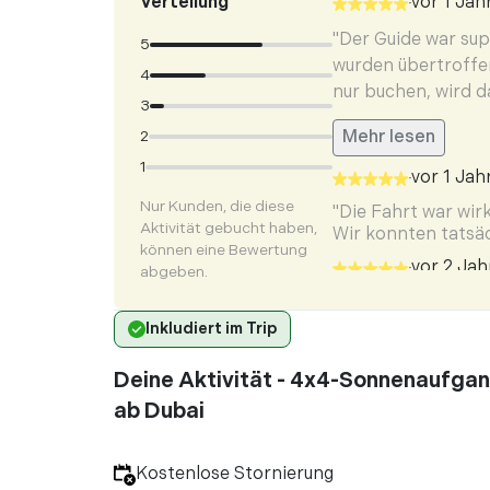
Verteilung
vor 1 Jah
•
"Der Guide war sup
5
wurden übertroffen
4
nur buchen, wird d
3
2
Mehr lesen
1
vor 1 Jah
•
Nur Kunden, die diese
"Die Fahrt war wir
Aktivität gebucht haben,
Wir konnten tatsä
können eine Bewertung
vor 2 Jah
abgeben.
•
"Der Fahrer war s
Inkludiert im Trip
vor 2 Jah
•
"Alles in allem ein
Deine Aktivität - 4x4-Sonnenaufgan
hervorragend. Beim
ab Dubai
sodass wir nicht nu
Mehr lesen
Kostenlose Stornierung