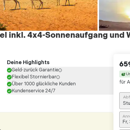
tel inkl. 4x4-Sonnenaufgang und 
Deine Highlights
65
Geld-zurück Garantie
U
Flexibel Stornierbar
für A
Über 1000 glückliche Kunden
Kundenservice 24/7
Abf
Stu
Anr