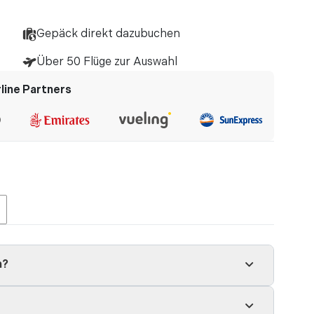
r und Naturwelt , was gar nicht erbracht werden
Gepäck direkt dazubuchen
Über 50 Flüge zur Auswahl
rline Partners
h?