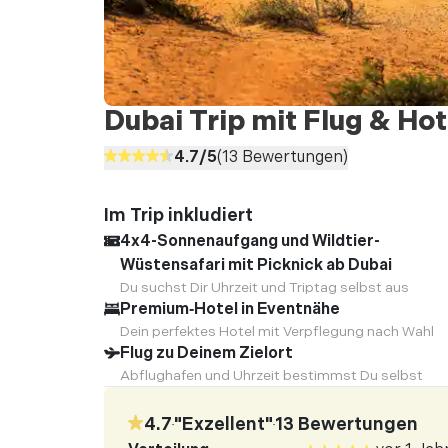
Dubai Trip mit Flug & Ho
4.7
/5
(
13
Bewertungen)
Im Trip inkludiert
4x4-Sonnenaufgang und Wildtier-
Wüstensafari mit Picknick ab Dubai
Du suchst Dir Uhrzeit und Triptag selbst aus
Premium‑Hotel in Eventnähe
Dein perfektes Hotel mit Verpflegung nach Wahl
Flug zu Deinem Zielort
Abflughafen und Uhrzeit bestimmst Du selbst
4.7
"
Exzellent
"
13
Bewertungen
•
•