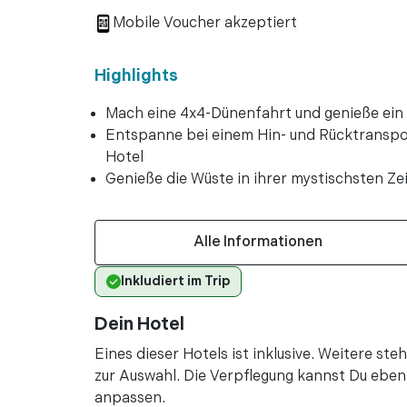
vor 2 Jah
•
Mobile Voucher akzeptiert
"Habe diese Erfahr
vor 2 Jah
Highlights
•
"Am Morgen der au
Mach eine 4x4-Dünenfahrt und genieße ein
fahren ist ein sehr
Entspanne bei einem Hin- und Rücktranspo
schon beeindruckend
Hotel
Genieße die Wüste in ihrer mystischsten 
Mehr lesen
vor 3 Jah
•
vor 3 Jah
Alle Informationen
•
"Der Reiseführer w
Inkludiert im Trip
war sehr preiswert
können, daher war d
Dein Hotel
Mehr lesen
Eines dieser Hotels ist inklusive. Weitere s
zur Auswahl. Die Verpflegung kannst Du ebenf
vor 2 Jah
•
anpassen.