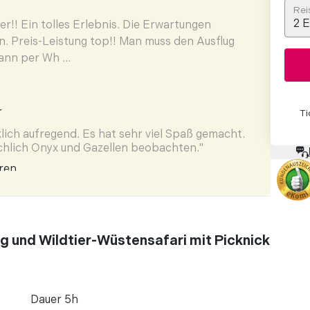
r
Rei
2
E
er!! Ein tolles Erlebnis. Die Erwartungen
. Preis-Leistung top!! Man muss den Ausflug
ann per Wh ...
r
Ti
klich aufregend. Es hat sehr viel Spaß gemacht.
chlich Onyx und Gazellen beobachten."
ren
ehr Freundlich und zuvorkommend. "
ren
e brillante Reise. Der Reiseführer war
g und Wildtier-Wüstensafari mit Picknick
 Abholen erklärte er uns den Reiseplan,
r wussten, was ...
Dauer 5h