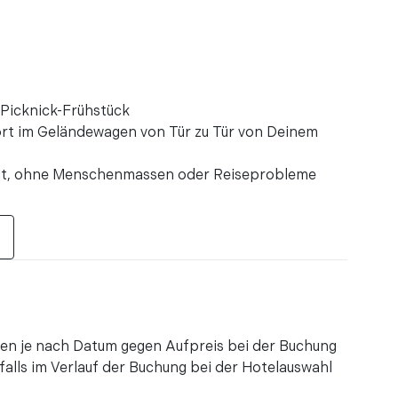
ren
ung wirklich genossen"
ren
fgehenden Sonne in der Wüste entgegen zu
 Picknick-Frühstück
 tolles Erlebnis. Die weitere Wüstensafari war
rt im Geländewagen von Tür zu Tür von Deinem
, die F ...
Zeit, ohne Menschenmassen oder Reiseprobleme
ren
ren
ar sehr sachkundig und informativ. Die Reise
. Wir hatten nicht erwartet, sandboarden zu
as ein ...
tehen je nach Datum gegen Aufpreis bei der Buchung
alls im Verlauf der Buchung bei der Hotelauswahl
ren