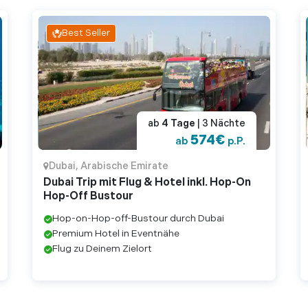
Best Seller
ab
4
Tage
| 3
Nächte
574
€
ab
p.P.
Dubai
,
Arabische Emirate
Dubai Trip mit Flug & Hotel inkl. Hop-On
Hop-Off Bustour
Hop-on-Hop-off-Bustour durch Dubai
Premium Hotel in Eventnähe
Flug zu Deinem Zielort