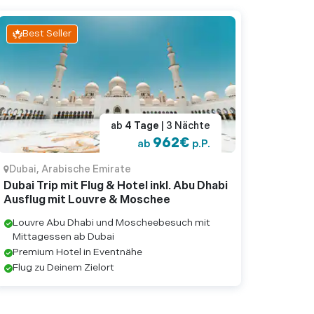
Best Seller
ab
4
Tage
| 3
Nächte
962
€
ab
p.P.
Dubai
,
Arabische Emirate
Dubai Trip mit Flug & Hotel inkl. Abu Dhabi
Ausflug mit Louvre & Moschee
Louvre Abu Dhabi und Moscheebesuch mit
Mittagessen ab Dubai
Premium Hotel in Eventnähe
Flug zu Deinem Zielort