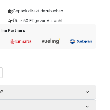
abe. ...
Gepäck direkt dazubuchen
Über 50 Flüge zur Auswahl
rline Partners
h?