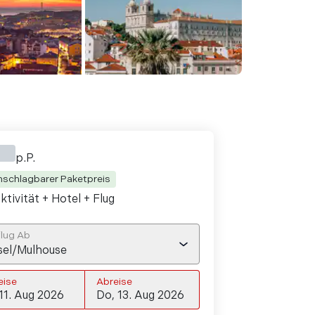
p.P.
nschlagbarer Paketpreis
ktivität + Hotel
+ Flug
lug Ab
sel/Mulhouse
eise
Abreise