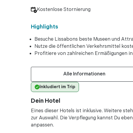
vor 2 Jah
•
Kostenlose Stornierung
vor 2 Jah
•
vor 2 Jah
•
Highlights
vor 2 Jah
•
"So einfach am Flu
Besuche Lissabons beste Museen und Attra
war leicht in der A
Nutze die öffentlichen Verkehrsmittel kost
Leistungs-Verhältni
Profitiere von zahlreichen Ermäßigungen i
Mehr lesen
Alle Informationen
vor 2 Jah
•
vor 2 Jah
•
Inkludiert im Trip
"Ein definitiver V
erstaunlichen Attr
Dein Hotel
vor 3 Jah
•
Eines dieser Hotels ist inklusive. Weitere s
vor 4 Ja
•
zur Auswahl. Die Verpflegung kannst Du ebenf
vor 4 Ja
•
anpassen.
vor 4 Ja
•