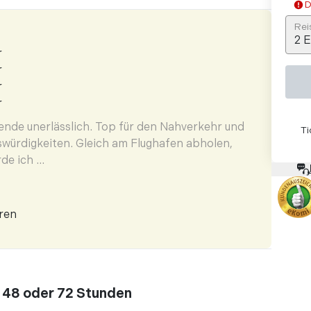
D
Rei
2
E
r
r
r
r
ende unerlässlich. Top für den Nahverkehr und
Ti
würdigkeiten. Gleich am Flughafen abholen,
e ich ...
ren
e Vorteile beim Besichtigen von
. Die Buse fahren überall hin und nach kurzen
 schon der nächste ...
, 48 oder 72 Stunden