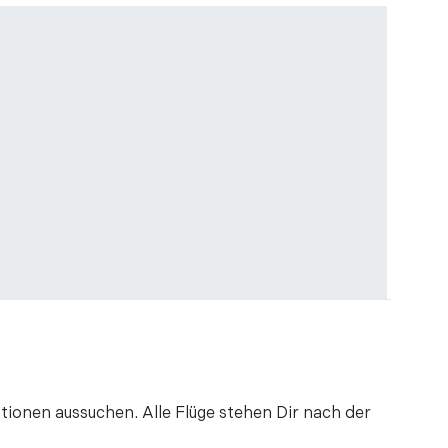
r
e Info zu bekommen das der Voucher 1Jahr
ch genauere Hinweise wo man die Card
n wäre eine Online ...
ren
tionen besuchen will, kann gerade bei der 24
sparen, manchmal gibt es sogar eine kürzere
den ...
r
ren
hren
 unbegrenzten öffentlichen Nahverkehrs für
tionen aussuchen. Alle Flüge stehen Dir nach der
ie gekauft haben, bin ich mir nicht sicher, ob