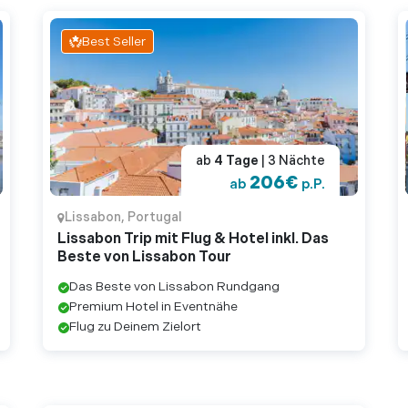
Best Seller
ab
4
Tage
| 3
Nächte
206
€
ab
p.P.
Lissabon
,
Portugal
Lissabon Trip mit Flug & Hotel inkl. Das
Beste von Lissabon Tour
Das Beste von Lissabon Rundgang
Premium Hotel in Eventnähe
Flug zu Deinem Zielort