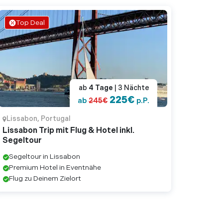
Top Deal
ab
4
Tage
| 3
Nächte
225
€
ab
245
€
p.P.
Lissabon
,
Portugal
Lissabon Trip mit Flug & Hotel inkl.
Segeltour
Segeltour in Lissabon
Premium Hotel in Eventnähe
Flug zu Deinem Zielort