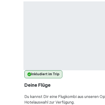
vor 1 Jah
•
"Wäre hilfreich di
Gültigkeit hat. Au
bekommt. Am beste
Mehr lesen
vor 2 Jah
•
"Wenn viele Attrak
Stundenkarte viel 
Warteschlange. Bei 
Mehr lesen
Inkludiert im Trip
vor 1 Jah
•
vor 3 Jah
•
Deine Flüge
vor 4 Ja
•
"Mit Ausnahme des
Du kannst Dir eine Flugkombi aus unseren Op
den Zeitraum, den S
Hotelauswahl zur Verfügung.