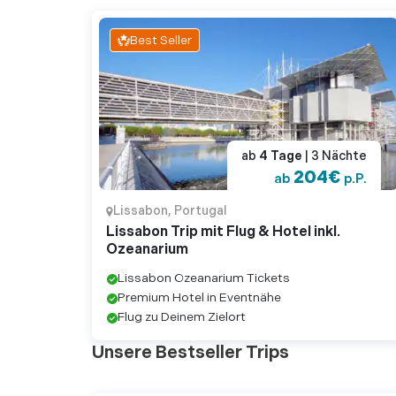
Best Seller
ab
4
Tage
| 3
Nächte
204
€
ab
p.P.
Lissabon
,
Portugal
Lissabon Trip mit Flug & Hotel inkl.
Ozeanarium
Lissabon Ozeanarium Tickets
Premium Hotel in Eventnähe
Flug zu Deinem Zielort
Unsere Bestseller Trips