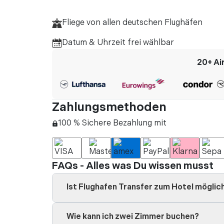
ich etwas gespart h
Fliege von allen deutschen Flughäfen
Mehr lesen
Datum & Uhrzeit frei wählbar
20+
Ai
Zahlungsmethoden
100 % Sichere Bezahlung mit
FAQs - Alles was Du wissen musst
Ist Flughafen Transfer zum Hotel möglic
Wie kann ich zwei Zimmer buchen?