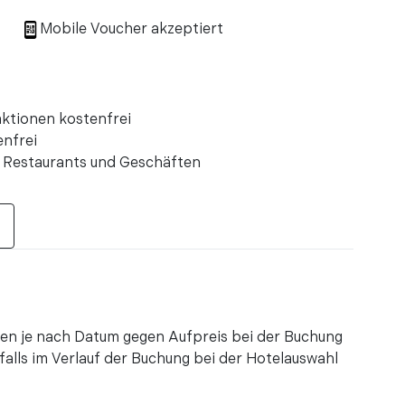
ren
Mobile Voucher akzeptiert
ren
ren
ren
ghafen abzuholen, es dauerte 5 Minuten und
ktionen kostenfrei
nkunftshalle zu finden. Großartiges Preis-
enfrei
s, besond ...
n Restaurants und Geschäften
ren
ren
orteil beim Besuch von Lissabon und ihren
aktionen!"
ren
tehen je nach Datum gegen Aufpreis bei der Buchung
hren
alls im Verlauf der Buchung bei der Hotelauswahl
hren
hren