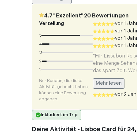
4.7
"
Exzellent
"
20
Bewertungen
•
•
Verteilung
vor 1 Jah
•
vor 1 Jah
•
5
vor 1 Jah
•
4
vor 1 Jah
•
3
"Für Lissabon Reis
2
eine Menge Sehens
1
das spart Zeit. Werd
Nur Kunden, die diese
Mehr lesen
Aktivität gebucht haben,
können eine Bewertung
vor 2 Jah
•
abgeben.
"Die Karte hat viel
Sehenswürdigkeiten
Inkludiert im Trip
Wartezeiten kommt
Deine Aktivität - Lisboa Card für 24
Mehr lesen