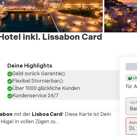
Hotel inkl. Lissabon Card
Deine Highlights
Geld-zurück Garantie
U
Flexibel Stornierbar
für A
Über 1000 glückliche Kunden
Kundenservice 24/7
Abf
Ba
sabon
mit der
Lisboa Card
! Diese Karte ist Dein
 Hügel in vollen Zügen zu
...
Anr