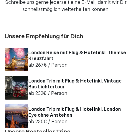
Schreibe uns gerne jederzeit eine
E-Mail
, damit wir Dir
schnellstmöglich weiterhelfen können.
Unsere Empfehlung für Dich
London Reise mit Flug & Hotel inkl. Themse
Kreuzfahrt
ab
267
€
/ Person
London Trip mit Flug & Hotel inkl. Vintage
Bus Lichtertour
ab
232
€
/ Person
London Trip mit Flug & Hotel inkl. London
Eye ohne Anstehen
ab
235
€
/ Person