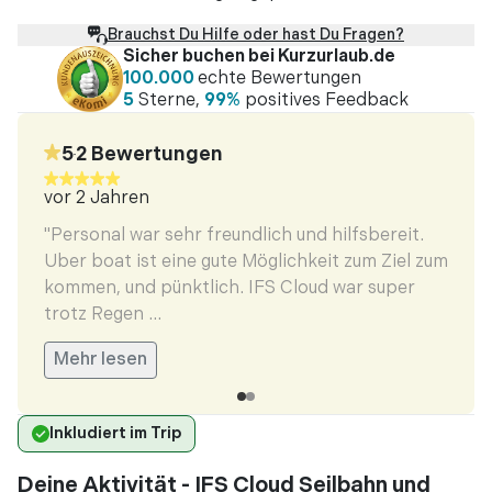
Brauchst Du Hilfe oder hast Du Fragen?
Sicher buchen bei Kurzurlaub.de
100.000
echte Bewertungen
5
Sterne,
99%
positives Feedback
5
2
Bewertungen
•
vor 2 Jahren
vor 7
!"
"Auch
"Personal war sehr freundlich und hilfsbereit.
Uber boat ist eine gute Möglichkeit zum Ziel zum
kommen, und pünktlich. IFS Cloud war super
trotz Regen ...
Mehr lesen
Inkludiert im Trip
Deine Aktivität - IFS Cloud Seilbahn und