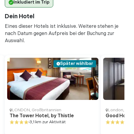
Inkludiert im Trip
Dein Hotel
Eines dieser Hotels ist inklusive. Weitere stehen je
nach Datum gegen Aufpreis bei der Buchung zur
Auswahl.
Später wählbar
LONDON
,
Großbritannien
London
,
Groß
The Tower Hotel, by Thistle
Good Hotel
3,1 km
zur Aktivität
9,5 