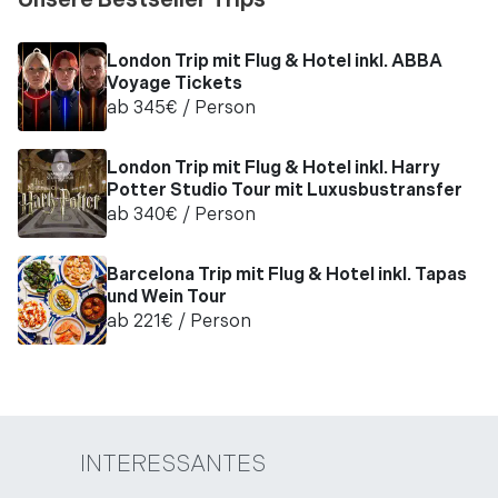
Unsere Bestseller Trips
London Trip mit Flug & Hotel inkl. ABBA
Voyage Tickets
ab
345
€
/ Person
London Trip mit Flug & Hotel inkl. Harry
Potter Studio Tour mit Luxusbustransfer
ab
340
€
/ Person
Barcelona Trip mit Flug & Hotel inkl. Tapas
und Wein Tour
ab
221
€
/ Person
INTERESSANTES