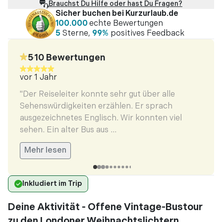
Brauchst Du Hilfe oder hast Du Fragen?
Sicher buchen bei Kurzurlaub.de
100.000
echte Bewertungen
5
Sterne,
99%
positives Feedback
5
10
Bewertungen
•
vor 1 Jahr
vor 1
en
"Der Reiseleiter konnte sehr gut über alle
"Ausg
uid
Sehenswürdigkeiten erzählen. Er sprach
Verke
tt
ausgezeichnetes Englisch. Wir konnten viel
jedoc
sehen. Ein alter Bus aus ...
warm 
Mehr lesen
Meh
Inkludiert im Trip
Deine Aktivität - Offene Vintage-Bustour
zu den Londoner Weihnachtslichtern