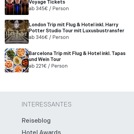
Voyage Tickets
ab
345
€
/ Person
London Trip mit Flug & Hotel inkl. Harry
Potter Studio Tour mit Luxusbustransfer
ab
346
€
/ Person
Barcelona Trip mit Flug & Hotel inkl. Tapas
und Wein Tour
ab
221
€
/ Person
INTERESSANTES
Reiseblog
Hotel Awards