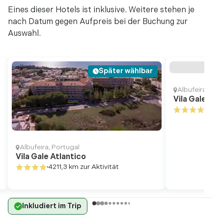
Eines dieser Hotels ist inklusive. Weitere stehen je
nach Datum gegen Aufpreis bei der Buchung zur
Auswahl.
Später wählbar
Albufeira
,
Por
Vila Gale Ce
421
Albufeira
,
Portugal
Vila Gale Atlantico
4211,3 km
zur Aktivität
Inkludiert im Trip