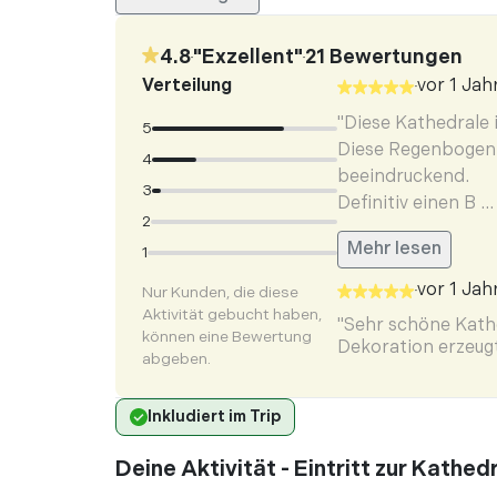
4.8
"
Exzellent
"
21
Bewertungen
•
•
Verteilung
vor 1 Jah
•
"Diese Kathedrale i
5
Diese Regenbogenf
4
beeindruckend.
3
Definitiv einen B ...
2
Mehr lesen
1
vor 1 Jah
Nur Kunden, die diese
•
Aktivität gebucht haben,
"Sehr schöne Kath
können eine Bewertung
Dekoration erzeug
abgeben.
Rosettenfenstern 
vor 1 Jah
•
Inkludiert im Trip
"Ich hatte den Aud
Deine Aktivität - Eintritt zur Kathe
Informationen zu 
"Bildern/Altaren/A