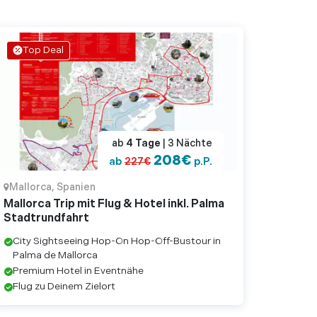
Top Deal
ab
4
Tage
| 3
Nächte
208
€
ab
227
€
p.P.
Mallorca
,
Spanien
Mallorca Trip mit Flug & Hotel inkl. Palma
Stadtrundfahrt
City Sightseeing Hop-On Hop-Off-Bustour in
Palma de Mallorca
Premium Hotel in Eventnähe
Flug zu Deinem Zielort