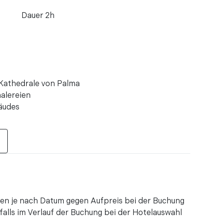
Dauer 2h
r
und majestätische Kirche, die viele biblische
 Ort, an dem die Schafe Gott inbrünstig ihre
Kathedrale von Palma
en, ...
alereien
äudes
ren
l , besonders über den Altar in Form einer
hteten Lampe von Gaudi.auch die Größe der
 überrasche ...
tehen je nach Datum gegen Aufpreis bei der Buchung
ren
alls im Verlauf der Buchung bei der Hotelauswahl