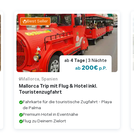
nbedingt den Blick von der Terrasse genießen."
ren
Best Seller
uss sein. Natürlich Eintritt, aber lohnenswert.
von den Mitbewertern geschrieben."
ren
 haben. Schöne Kulisse und beeindruckendes
e außen. Die ganze Wehranlage ist schon
ab
4
Tage
| 3
Nächte
der kleine See ...
200
€
ab
p.P.
Mallorca
,
Spanien
ren
Mallorca Trip mit Flug & Hotel inkl.
Touristenzugfahrt
thedrale La Seu von Palma ist quasi ein Muss,
Fahrkarte für die touristische Zugfahrt - Playa
führt, dass hier massenhaft Leute
de Palma
h die Größe verl ...
Premium Hotel in Eventnähe
Flug zu Deinem Zielort