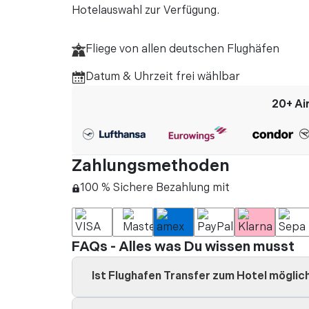
vor 3 Jah
•
Hotelauswahl zur Verfügung.
"So einfach online
Nachteil war, dass
Fliege von allen deutschen Flughäfen
sodass wir sie verp
Datum & Uhrzeit frei wählbar
Mehr lesen
20+
Ai
vor 3 Jah
•
"Die Kathedrale de
Palma, der Hauptst
Zahlungsmethoden
Bischofskirche des
100 % Sichere Bezahlung mit
Mehr lesen
vor 3 Jah
•
FAQs - Alles was Du wissen musst
"Gut und Zeit gespa
vor 3 Jah
•
Ist Flughafen Transfer zum Hotel möglic
"Keine Probleme be