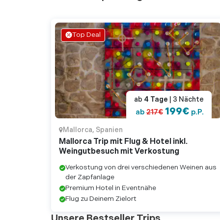
sehr informativ. U
vor 2 Jah
•
Top Deal
"Kultur im Urlaub m
Rest wurde schon 
vor 3 Jah
•
"Muss man gesehen
Gebäude, innen wi
ab
4
Tage
| 3
Nächte
beeindruckend und 
199
€
ab
217
€
p.P.
Mehr lesen
Mallorca
,
Spanien
vor 2 Jah
Mallorca Trip mit Flug & Hotel inkl.
•
Weingutbesuch mit Verkostung
"Ein Besuch der Ka
Verkostung von drei verschiedenen Weinen aus
was wiederum dazu 
der Zapfanlage
durchwandern. Durc
Premium Hotel in Eventnähe
Flug zu Deinem Zielort
Mehr lesen
Unsere Bestseller Trips