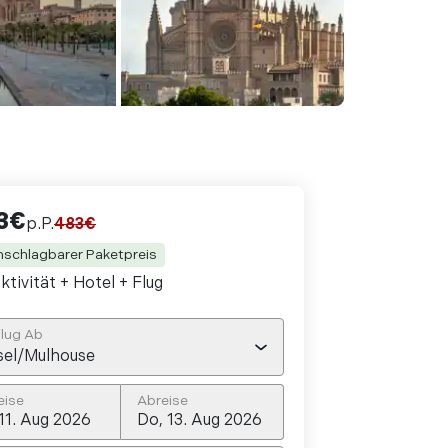
3
€
p.P.
483
€
nschlagbarer Paketpreis
ktivität + Hotel
+ Flug
lug Ab
sel/Mulhouse
eise
Abreise