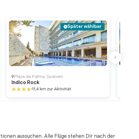
Mal, dass ich zu Besuch war. Die Kathedrale ist
 Wir hatten die Gelegenheit, Kerzen für je 1 €
..
Später wählbar
ren
eispiel gotischer Architektur und ein
n Besucher. Die hoch aufragenden Türme, die
en und das det ...
Playa de Palma
,
Spanien
PLAYA
Indico Rock
Iberos
11,4 km
zur Aktivität
ren
thedrale war es auf jeden Fall wert, es war
mberaubend."
ren
t atemberaubend und definitiv einen Besuch
tionen aussuchen. Alle Flüge stehen Dir nach der