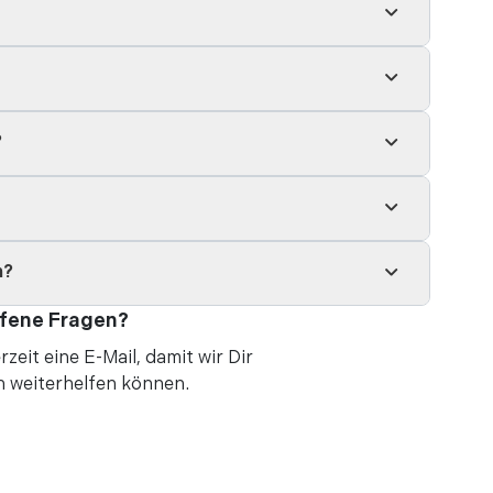
ren
ren
it meiner Familie besucht und wir waren
 ist so groß und schön. Gute
en, Eintritt ohne Probleme. ...
?
ren
hedrale, sie ist absolut atemberaubend. Ich
pfehlen, mit einem Transfer zu kommen, da sie
n?
usba ...
fene Fragen?
rzeit eine
E-Mail
, damit wir Dir
ren
h weiterhelfen können.
iger als direkt zu buchen"
r
 auf jeden Fall ein Erlebnis. Mit Audioguide