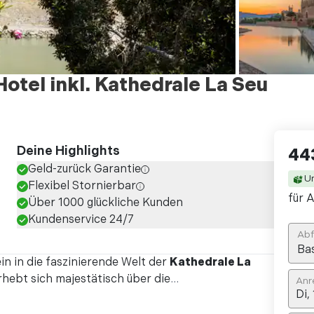
Hotel inkl. Kathedrale La Seu
Deine Highlights
44
Geld-zurück Garantie
U
Flexibel Stornierbar
für A
Über 1000 glückliche Kunden
Kundenservice 24/7
Abf
Ba
in in die faszinierende Welt der
Kathedrale La
rhebt sich majestätisch über die
...
Anr