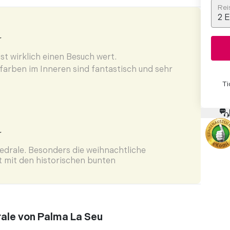
Rei
2
E
r
st wirklich einen Besuch wert.
arben im Inneren sind fantastisch und sehr
Ti
r
edrale. Besonders die weihnachtliche
t mit den historischen bunten
ein besonderes Ambiente"
r
io-Guide. und die Erklärungen und die
drale von Palma La Seu
den einzelnen
bschnitten/Bauteilen" waren es wirklich wert.