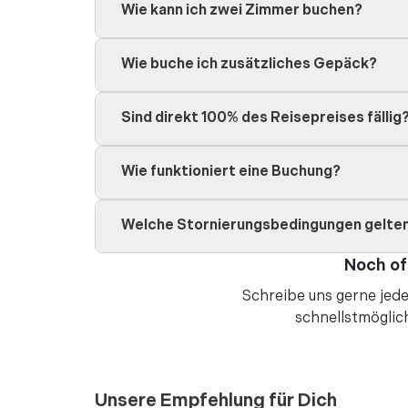
vor 3 Jah
•
Wie kann ich zwei Zimmer buchen?
vor 3 Jah
•
"Ich habe La Seu m
Wie buche ich zusätzliches Gepäck?
begeistert. La Seu
Sicherheitsmaßnahm
Sind direkt 100% des Reisepreises fällig
Mehr lesen
vor 3 Jah
Wie funktioniert eine Buchung?
•
"Ich liebte die Kat
würde definitiv em
Welche Stornierungsbedingungen gelte
ziemlich weit vom B
Noch of
Mehr lesen
Schreibe uns gerne jede
vor 3 Jah
schnellstmöglic
•
"Guter Preis, günst
vor 1 Jah
•
Unsere Empfehlung für Dich
"Beeindruckend und