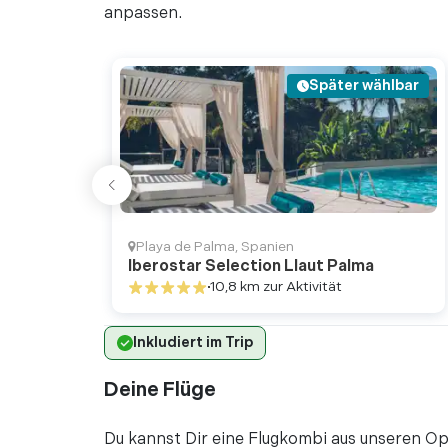
"Es war das zweite 
anpassen.
ein so schöner Ort.
anzuzünden. Der P .
Später wählbar
Mehr lesen
vor 2 Jah
•
"Beeindruckendes B
Highlight für jede
kunstvollen Fassad
Playa de Palma
,
Spanien
Mehr lesen
Iberostar Selection Llaut Palma
10,8 km
zur Aktivität
vor 2 Jah
•
"Der Besuch der Ka
Inkludiert im Trip
großartig und ate
vor 3 Jah
•
Deine Flüge
"Die Kathedrale is
wert."
Du kannst Dir eine Flugkombi aus unseren Op