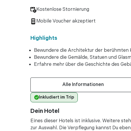
...
Kostenlose Stornierung
Mehr lesen
Mobile Voucher akzeptiert
vor 1 Jah
•
Highlights
"Eine sehr schöne 
Schätze birgt, der
Bewundere die Architektur der berühmten 
Ehrerbietung erweis
Bewundere die Gemälde, Statuen und Glasm
Erfahre mehr über die Geschichte des Geb
Mehr lesen
vor 2 Jah
•
Alle Informationen
"Sehr eindrucksvol
Dornenkrone erric
Inkludiert im Trip
Kathedrale ist sehr
Dein Hotel
Mehr lesen
Eines dieser Hotels ist inklusive. Weitere s
vor 2 Jah
•
zur Auswahl. Die Verpflegung kannst Du ebenf