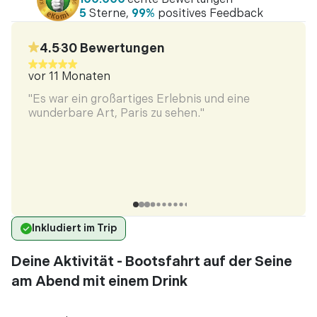
5
Sterne,
99%
positives Feedback
4.5
30
Bewertungen
•
vor 11 Monaten
vor 1
"Es war ein großartiges Erlebnis und eine
"Boat
wunderbare Art, Paris zu sehen."
enjoy
ein
sik
Inkludiert im Trip
Deine Aktivität - Bootsfahrt auf der Seine
am Abend mit einem Drink