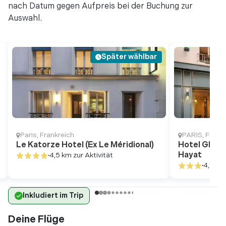
nach Datum gegen Aufpreis bei der Buchung zur
Auswahl.
Später wählbar
Paris
,
Frankreich
PARIS
,
Frankr
Le Katorze Hotel (Ex Le Méridional)
Hotel Glasg
Hayat
4,5 km
zur Aktivität
4,7 km
Inkludiert im Trip
Deine Flüge